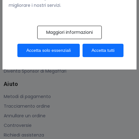
migliorare i nostri servizi.
Contattaci
Guadagna Con Megaffari
Maggiori informazioni
Come vendere
Condizioni generali
Accetta solo essenziali
Accetta tutti
Protezione acquisti
Uso dei Megacoins
Diventa Sponsor di Megaffari
Aiuto
Metodi di pagamento
Tracciamento ordine
Annullare un ordine
Controversie
Richiedi assistenza