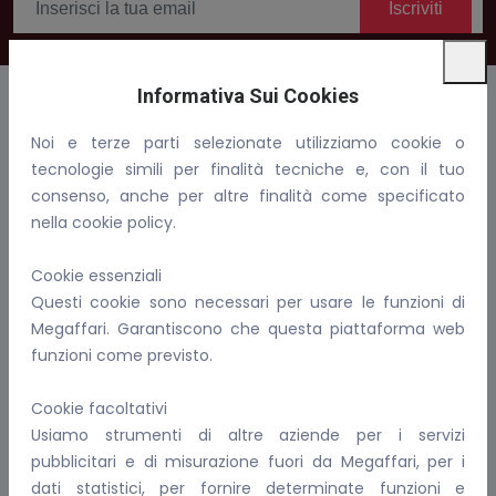
Iscriviti
Informativa Sui Cookies
Noi e terze parti selezionate utilizziamo cookie o
Benvenuti in Megaffari, compra, vendi e fai affari!
tecnologie simili per finalità tecniche e, con il tuo
consenso, anche per altre finalità come specificato
Email:
info@megaffari.com
nella cookie policy.
WhatsApp
Cookie essenziali
P.IVA: 02081690899
Questi cookie sono necessari per usare le funzioni di
Megaffari. Garantiscono che questa piattaforma web
Per Conoscerci Meglio
funzioni come previsto.
FAQ
Cookie facoltativi
I nostri servizi
Usiamo strumenti di altre aziende per i servizi
Informativa sulla privacy
pubblicitari e di misurazione fuori da Megaffari, per i
Come gestiamo i cookie
dati statistici, per fornire determinate funzioni e