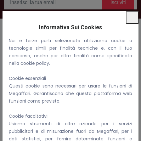
Iscriviti
Informativa Sui Cookies
Noi e terze parti selezionate utilizziamo cookie o
Benvenuti in Megaffari, compra, vendi e fai affari!
tecnologie simili per finalità tecniche e, con il tuo
consenso, anche per altre finalità come specificato
Email:
info@megaffari.com
nella cookie policy.
WhatsApp
Cookie essenziali
P.IVA: 02081690899
Questi cookie sono necessari per usare le funzioni di
Megaffari. Garantiscono che questa piattaforma web
Per Conoscerci Meglio
funzioni come previsto.
FAQ
Cookie facoltativi
I nostri servizi
Usiamo strumenti di altre aziende per i servizi
Informativa sulla privacy
pubblicitari e di misurazione fuori da Megaffari, per i
Come gestiamo i cookie
dati statistici, per fornire determinate funzioni e