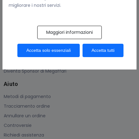
migliorare i nostri servizi.
Contattaci
Guadagna Con Megaffari
Maggiori informazioni
Come vendere
Condizioni generali
Accetta solo essenziali
Accetta tutti
Protezione acquisti
Uso dei Megacoins
Diventa Sponsor di Megaffari
Aiuto
Metodi di pagamento
Tracciamento ordine
Annullare un ordine
Controversie
Richiedi assistenza