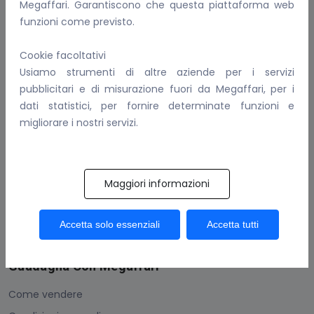
Megaffari. Garantiscono che questa piattaforma web
Benvenuti in Megaffari, compra, vendi e fai affari!
funzioni come previsto.
Email:
info@megaffari.com
Cookie facoltativi
WhatsApp
Usiamo strumenti di altre aziende per i servizi
pubblicitari e di misurazione fuori da Megaffari, per i
P.IVA: 02081690899
dati statistici, per fornire determinate funzioni e
Per Conoscerci Meglio
migliorare i nostri servizi.
FAQ
I nostri servizi
Maggiori informazioni
Informativa sulla privacy
Come gestiamo i cookie
Accetta solo essenziali
Accetta tutti
Contattaci
Guadagna Con Megaffari
Come vendere