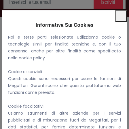
Iscriviti
Informativa Sui Cookies
Noi e terze parti selezionate utilizziamo cookie o
Benvenuti in Megaffari, compra, vendi e fai affari!
tecnologie simili per finalità tecniche e, con il tuo
consenso, anche per altre finalità come specificato
Email:
info@megaffari.com
nella cookie policy.
WhatsApp
Cookie essenziali
P.IVA: 02081690899
Questi cookie sono necessari per usare le funzioni di
Megaffari. Garantiscono che questa piattaforma web
Per Conoscerci Meglio
funzioni come previsto.
FAQ
Cookie facoltativi
I nostri servizi
Usiamo strumenti di altre aziende per i servizi
Informativa sulla privacy
pubblicitari e di misurazione fuori da Megaffari, per i
Come gestiamo i cookie
dati statistici, per fornire determinate funzioni e