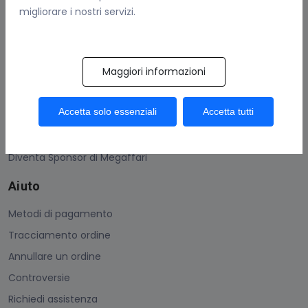
migliorare i nostri servizi.
Contattaci
Guadagna Con Megaffari
Maggiori informazioni
Come vendere
Condizioni generali
Accetta solo essenziali
Accetta tutti
Protezione acquisti
Uso dei Megacoins
Diventa Sponsor di Megaffari
Aiuto
Metodi di pagamento
Tracciamento ordine
Annullare un ordine
Controversie
Richiedi assistenza