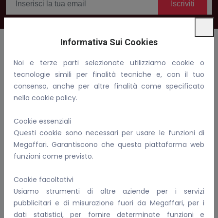
Iscriviti
Informativa Sui Cookies
Noi e terze parti selezionate utilizziamo cookie o
Benvenuti in Megaffari, compra, vendi e fai affari!
tecnologie simili per finalità tecniche e, con il tuo
consenso, anche per altre finalità come specificato
Email:
info@megaffari.com
nella cookie policy.
WhatsApp
Cookie essenziali
P.IVA: 02081690899
Questi cookie sono necessari per usare le funzioni di
Megaffari. Garantiscono che questa piattaforma web
Per Conoscerci Meglio
funzioni come previsto.
FAQ
Cookie facoltativi
I nostri servizi
Usiamo strumenti di altre aziende per i servizi
Informativa sulla privacy
pubblicitari e di misurazione fuori da Megaffari, per i
Come gestiamo i cookie
dati statistici, per fornire determinate funzioni e