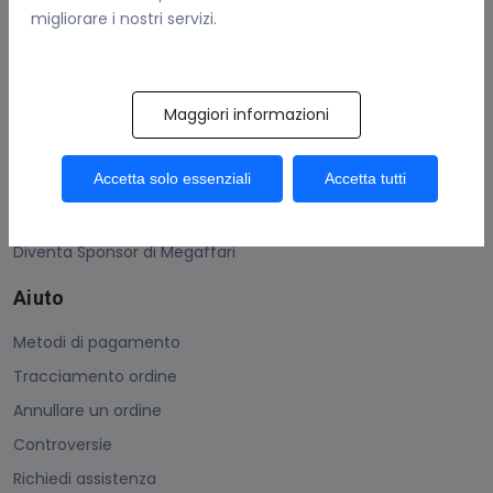
migliorare i nostri servizi.
Contattaci
Guadagna Con Megaffari
Maggiori informazioni
Come vendere
Condizioni generali
Accetta solo essenziali
Accetta tutti
Protezione acquisti
Uso dei Megacoins
Diventa Sponsor di Megaffari
Aiuto
Metodi di pagamento
Tracciamento ordine
Annullare un ordine
Controversie
Richiedi assistenza