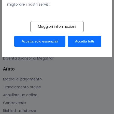
migliorare i nostri servizi.
Contattaci
Guadagna Con Megaffari
Maggiori informazioni
Come vendere
Condizioni generali
Accetta solo essenziali
Accetta tutti
Protezione acquisti
Uso dei Megacoins
Diventa Sponsor di Megaffari
Aiuto
Metodi di pagamento
Tracciamento ordine
Annullare un ordine
Controversie
Richiedi assistenza