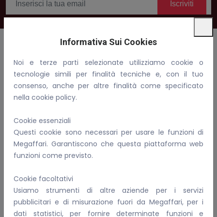
Iscriviti
Informativa Sui Cookies
Noi e terze parti selezionate utilizziamo cookie o
Benvenuti in Megaffari, compra, vendi e fai affari!
tecnologie simili per finalità tecniche e, con il tuo
consenso, anche per altre finalità come specificato
Email:
info@megaffari.com
nella cookie policy.
WhatsApp
Cookie essenziali
P.IVA: 02081690899
Questi cookie sono necessari per usare le funzioni di
Megaffari. Garantiscono che questa piattaforma web
Per Conoscerci Meglio
funzioni come previsto.
FAQ
Cookie facoltativi
I nostri servizi
Usiamo strumenti di altre aziende per i servizi
Informativa sulla privacy
pubblicitari e di misurazione fuori da Megaffari, per i
Come gestiamo i cookie
dati statistici, per fornire determinate funzioni e