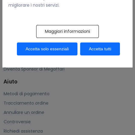
migliorare i nostri servizi.
Contattaci
Guadagna Con Megaffari
Maggiori informazioni
Come vendere
Condizioni generali
Accetta solo essenziali
Accetta tutti
Protezione acquisti
Uso dei Megacoins
Diventa Sponsor di Megaffari
Aiuto
Metodi di pagamento
Tracciamento ordine
Annullare un ordine
Controversie
Richiedi assistenza