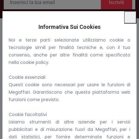
Iscriviti
Informativa Sui Cookies
Noi e terze parti selezionate utilizziamo cookie o
Benvenuti in Megaffari, compra, vendi e fai affari!
tecnologie simili per finalità tecniche e, con il tuo
consenso, anche per altre finalità come specificato
Email:
info@megaffari.com
nella cookie policy.
WhatsApp
Cookie essenziali
P.IVA: 02081690899
Questi cookie sono necessari per usare le funzioni di
Megaffari. Garantiscono che questa piattaforma web
Per Conoscerci Meglio
funzioni come previsto.
FAQ
Cookie facoltativi
I nostri servizi
Usiamo strumenti di altre aziende per i servizi
Informativa sulla privacy
pubblicitari e di misurazione fuori da Megaffari, per i
Come gestiamo i cookie
dati statistici, per fornire determinate funzioni e